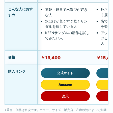
こんな人におす
速乾・軽量で水遊びが好き
外さな
すめ
な人
く履き
水はけが良くすぐ乾くサン
街でも
ダルを探している人
を楽し
KEENサンダルの新作を試し
アウト
てみたい人
けるサ
人
価格
￥15,400
￥15,4
購入リンク
公式サイト
Amazon
楽天
※重さ・価格は目安です。カラー、サイズ、販売店、在庫状況によって変動