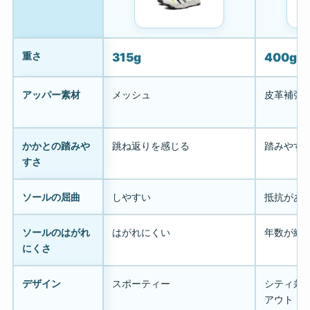
重さ
315g
400g
アッパー素材
メッシュ
皮革補強
かかとの踏みや
跳ね返りを感じる
踏みやす
すさ
ソールの屈曲
しやすい
抵抗があ
ソールのはがれ
はがれにくい
年数が経
にくさ
デザイン
スポーティー
シティ兼
アウトド