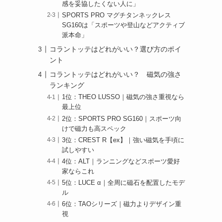
感を妥協したくない人に」
SPORTS PRO マグチタンネックレス
SG160は「スポーツや登山などアクティブ
派本命」
コラントッテはどれがいい？選び方のポイ
ント
コラントッテはどれがいい？ 磁気の強さ
ランキング
1位：THEO LUSSO｜磁気の強さ重視なら
最上位
2位：SPORTS PRO SG160｜スポーツ向
けで磁力も高スペック
？
3位：CREST R【ex】｜強い磁気を手頃に
試しやすい
4位：ALT｜ランニングなどスポーツ愛好
家ならこれ
5位：LUCE α｜全周に磁石を配置したモデ
ル
6位：TAOシリーズ｜磁力よりデザイン重
視