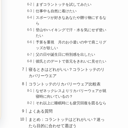
まずコラントッテを試してみたい
仕事中も自然に着けたい
スポーツが好きなあなたや贈り物にするな
ら
登山やハイキングで汗・水を気にせず使い
たい
予算を重視 月のお小遣いの中で肩こりグ
ッズが欲しい
父の日や誕生日に特別感を出したい
彼氏とのデートで首元をきれいに見せたい
寝るときはどれがいい？コラントッテのリ
カバリーウエア
コラントッテのリカバリーウェア比較表
なぜネックレスよりリカバリーウェアが就
寝時に向いているの？
それ以上に睡眠時にも疲労回復を図るなら
よくある質問
まとめ：コラントッテはどれがいい？迷っ
たら目的に合わせて選ぼう