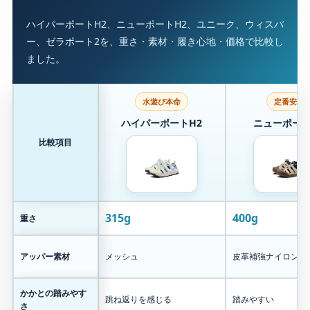
ハイパーポートH2、ニューポートH2、ユニーク、ウィスパ
ー、ゼラポート2を、重さ・素材・履き心地・価格で比較し
ました。
水遊び本命
定番安心
ハイパーポートH2
ニューポート
比較項目
315g
400g
重さ
アッパー素材
メッシュ
皮革補強ナイロン
かかとの踏みやす
跳ね返りを感じる
踏みやすい
さ