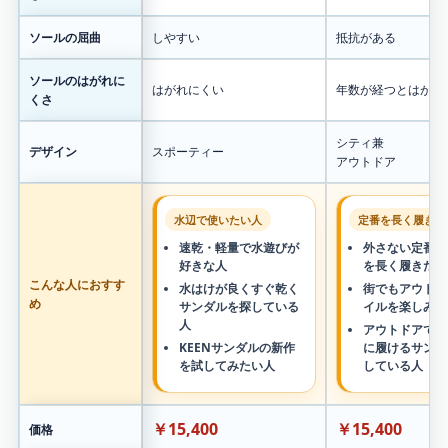
ソールの屈曲
しやすい
抵抗がある
ソールのはがれに
はがれにくい
年数が経つとはがれ
くさ
シティ兼
デザイン
スポーティー
アウトドア
水辺で使いたい人
定番を長く履きた
速乾・軽量で水遊びが
外さない定番サ
好きな人
を長く履きたい
こんな人におすす
水はけが良くすぐ乾く
街でもアウトド
め
サンダルを探している
イルを楽しみた
人
アウトドアでも
KEENサンダルの新作
に履けるサンダ
を試してみたい人
している人
￥15,400
￥15,400
価格