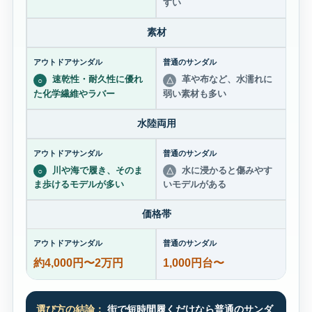
すい
素材
速乾性・耐久性に優れ
革や布など、水濡れに
○
△
た化学繊維やラバー
弱い素材も多い
水陸両用
川や海で履き、そのま
水に浸かると傷みやす
○
△
ま歩けるモデルが多い
いモデルがある
価格帯
約4,000円〜2万円
1,000円台〜
選び方の結論：
街で短時間履くだけなら普通のサンダ